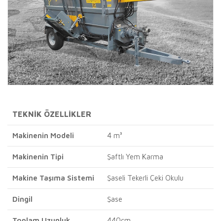
TEKNİK ÖZELLİKLER
Makinenin Modeli
4 m³
Makinenin Tipi
Şaftlı Yem Karma
Makine Taşıma Sistemi
Şaseli Tekerli Çeki Okulu
Dingil
Şase
Toplam Uzunluk
440cm